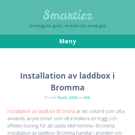
Smartiez
En blogg om godis, choklad och annat gott
Meny
Gå
till
innehåll
Installation av laddbox i
Bromma
Postat
8 juni, 2026
av
link
Installation av laddbox Bromma
är ett sökord som ofta
används av personer som vill installera en trygg och
effektiv lösning för att ladda elbil hemma i Bromma.
Installation av laddbox Bromma handlar i grunden om